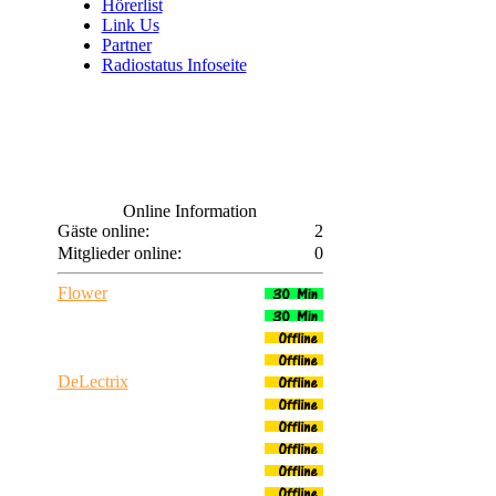
Hörerlist
Link Us
Partner
Radiostatus Infoseite
Online Information
Gäste online:
2
Mitglieder online:
0
Flower
Tarsia DeLano
Laguna
Dj Hitman
DeLectrix
BiciAngel
Black Devil
PinkyDevlin
SnowDevlin
AntonyoAngel