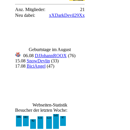
Anz. Mitglieder:
21
Neu dabei:
xXDarkDevil29Xx
Geburtstage im August
06.08
DJJohannROOX
(76)
15.08
SnowDevlin
(33)
17.08
BiciAngel
(47)
Webseiten-Statistik
Besucher der letzten Woche:
145
106
101
97
121
122
92