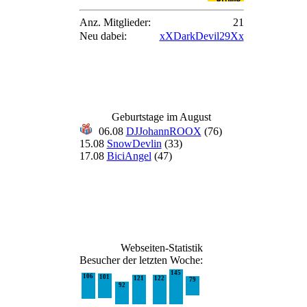
Anz. Mitglieder:
21
Neu dabei:
xXDarkDevil29Xx
Geburtstage im August
06.08
DJJohannROOX
(76)
15.08
SnowDevlin
(33)
17.08
BiciAngel
(47)
Webseiten-Statistik
Besucher der letzten Woche:
145
106
101
121
122
79
92