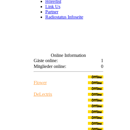
Hörerlist
Link Us
Partner
Radiostatus Infoseite
Online Information
Gäste online:
1
Mitglieder online:
0
Tarsia DeLano
Flower
Dj Hitman
DeLectrix
BiciAngel
Black Devil
Laguna
PinkyDevlin
SnowDevlin
AntonyoAngel